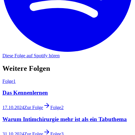
Diese Folge auf Spotify hören
Weitere Folgen
Folge
1
Das Kennenlernen
17.10.2024
Zur Folge
Folge
2
Warum Intimchirurgie mehr ist als ein Tabuthema
31.10.2024
Zur Folge
Folge
3